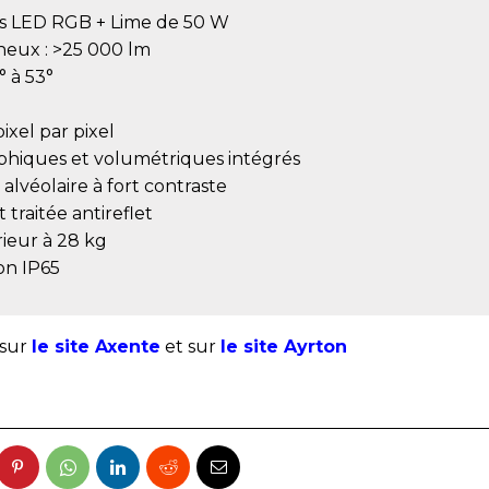
s LED RGB + Lime de 50 W
neux : >25 000 lm
° à 53°
ixel par pixel
phiques et volumétriques intégrés
alvéolaire à fort contraste
 traitée antireflet
rieur à 28 kg
ion IP65
 sur
le site Axente
et sur
le site Ayrton