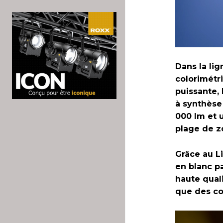
Dans la li
colorimétr
puissante,
à synthèse
000 lm et 
plage de zo
Grâce au L
en blanc pa
haute qual
que des co