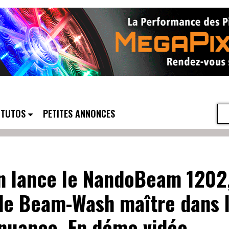
TUTOS
PETITES ANNONCES
n lance le NandoBeam 1202
de Beam-Wash maître dans l
 nuance. En démo vidéo.