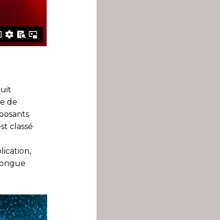
uit
me de
mposants
st classé
lication,
 longue