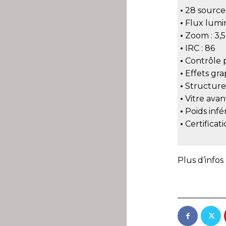
•
28 source
•
Flux lumi
•
Zoom : 3,5
•
IRC : 86
•
Contrôle p
•
Effets gra
•
Structure 
•
Vitre avant
•
Poids infé
•
Certificat
Plus d’infos