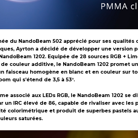
gnée du NandoBeam 502 apprécié pour ses qualités 
iques, Ayrton a décidé de développer une version p
 NandoBeam 1202. Equipée de 28 sources RGB + Li
 de couleur additive, le NandoBeam 1202 promet un 
un faisceau homogène en blanc et en couleur sur to
om qui s’étend de 3,5 à 53°.
ime associé aux LEDs RGB, le NandoBeam 1202 se di
r un IRC élevé de 86, capable de rivaliser avec les p
ité colorimétrique et produit de superbes pastels a
uleurs saturées.