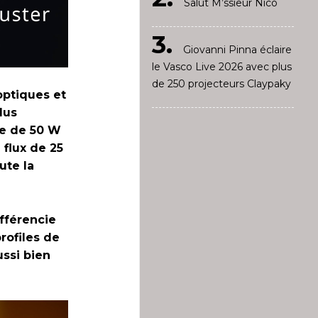
Salut M’ssieur Nico
Giovanni Pinna éclaire
le Vasco Live 2026 avec plus
de 250 projecteurs Claypaky
optiques et
lus
me de 50 W
flux de 25
ute la
fférencie
rofiles de
ussi bien