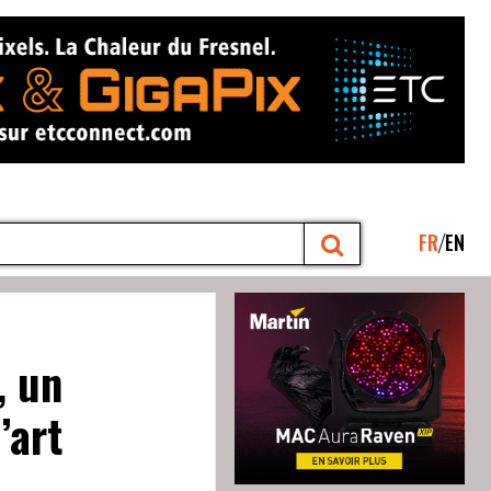
FR
EN
, un
’art