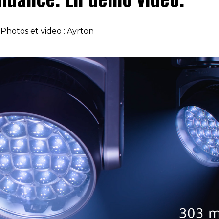
 Photos et video : Ayrton
6