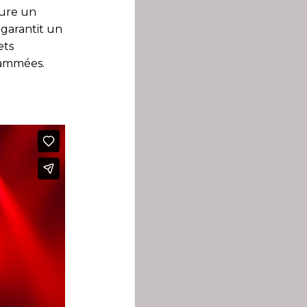
sure un
 garantit un
ets
rammées.