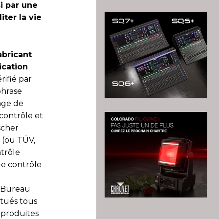
i par une
iter la vie
abricant
ication
rifié par
phrase
age de
contrôle et
scher
 (ou TÜV,
ntrôle
de contrôle
u Bureau
ctués tous
s produites