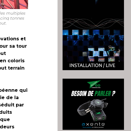
les multiples
 cinq tonnes
out.
vations et
our sa tour
out
en coloris
ut terrain
péenne qui
ie de la
séduit par
duits
ique
udeurs