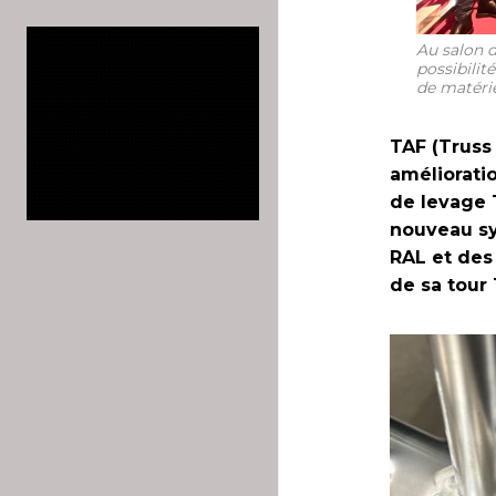
Au salon d
possibilit
de matérie
TAF (Truss
améliorati
de levage 
nouveau sys
RAL et des
de sa tour