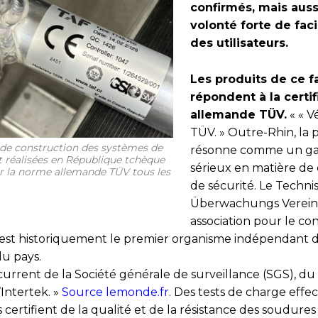
confirmés, mais auss
volonté forte de facil
des utilisateurs.
Les produits de ce f
répondent à la certif
allemande TÜV.
« « Vé
TÜV. » Outre-Rhin, la 
 de construction des systèmes de
résonne comme un g
 réalisées en République tchèque
sérieux en matière de 
par la norme allemande TÜV tous les
de sécurité. Le Techni
Überwachungs Verein
association pour le co
est historiquement le premier organisme indépendant 
u pays.
ncurrent de la Société générale de surveillance (SGS), d
’Intertek. »
Source lemonde.fr
. Des tests de charge effe
 certifient de la qualité et de la résistance des soudure