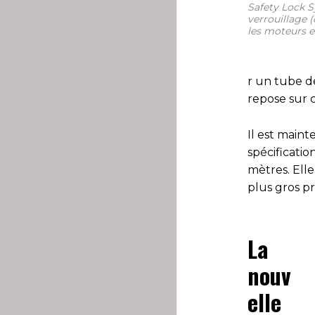
Safety Lock Sy
verrouillage (
les moteurs e
r un tube d
repose sur 
Il est main
spécificati
mètres. Elle
plus gros p
La
nouv
elle