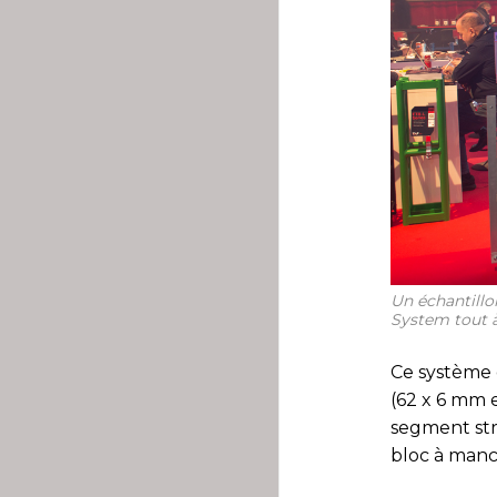
Un échantillo
System tout à
Ce système 
(62 x 6 mm 
segment str
bloc à man