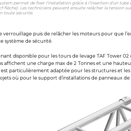
stem permet de fixer l’installation grâce à l’insertion d’un tube 
cf flèche). Les techniciens peuvent ensuite relâcher la tension su
n toute sécurité.
e verrouillage puis de relâcher les moteurs pour que l
ce système de sécurité.
tenant disponible pour les tours de levage TAF Tower 02 
ons affichent une charge max de 2 Tonnes et une hauteu
 est particulièrement adaptée pour les structures et les 
rojets où pour le support d’installations de panneaux de