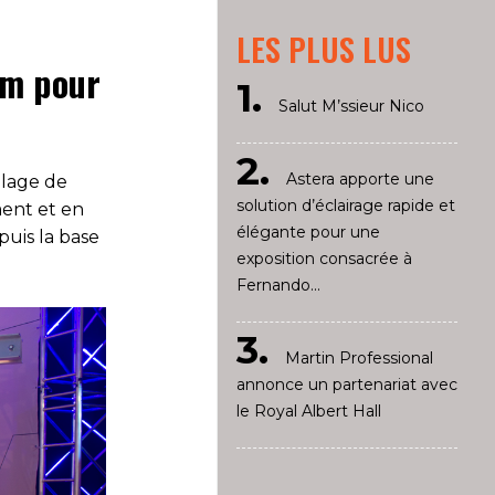
LES PLUS LUS
em pour
Salut M’ssieur Nico
Astera apporte une
llage de
solution d’éclairage rapide et
ment et en
élégante pour une
puis la base
exposition consacrée à
Fernando...
Martin Professional
annonce un partenariat avec
le Royal Albert Hall