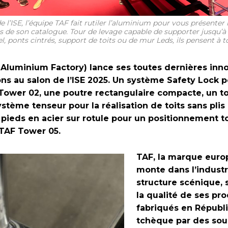
e l’ISE, l’équipe TAF fait rutiler l’aluminium pour vous présenter 
és de son catalogue. Tour de levage capable de supporter jusqu’à
l, ponts cintrés, support de toits ou de mur Leds, ils pensent à t
 Aluminium Factory) lance ses toutes dernières inno
ons au salon de l’ISE 2025. Un système Safety Lock p
Tower 02, une poutre rectangulaire compacte, un t
tème tenseur pour la réalisation de toits sans plis 
 pieds en acier sur rotule pour un positionnement to
 TAF Tower 05.
TAF, la marque euro
monte dans l’industr
structure scénique, 
la qualité de ses pro
fabriqués en Républ
tchèque par des so