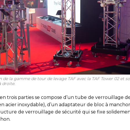
n de la gamme de tour de levage TAF avec la TAF Tower 02 et s
 droite.
en trois parties se compose d’un tube de verrouillage de
en acier inoxydable), d’un adaptateur de bloc à mancho
ucture de verrouillage de sécurité qui se fixe solidemen
chon.